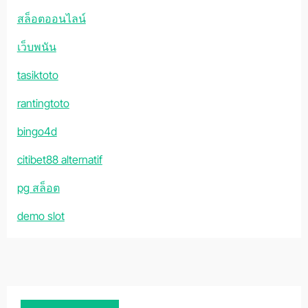
สล็อตออนไลน์
เว็บพนัน
tasiktoto
rantingtoto
bingo4d
citibet88 alternatif
pg สล็อต
demo slot