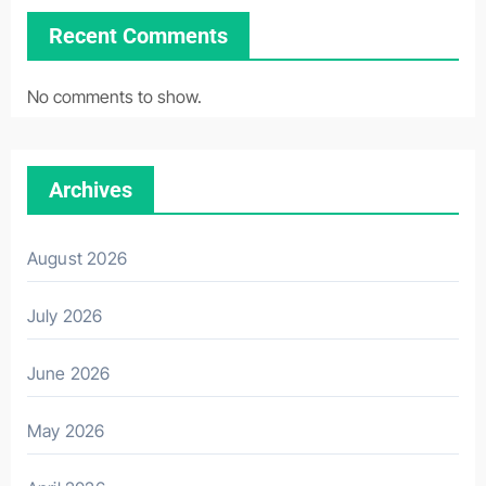
Recent Comments
No comments to show.
Archives
August 2026
July 2026
June 2026
May 2026