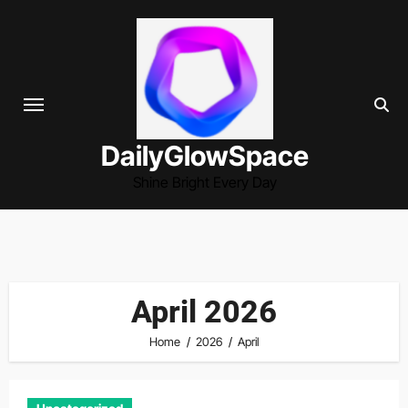
Skip
to
content
DailyGlowSpace
Shine Bright Every Day
April 2026
Home
2026
April