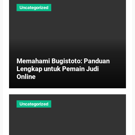
Uncategorized
Memahami Bugistoto: Panduan
Lengkap untuk Pemain Judi
Online
Uncategorized