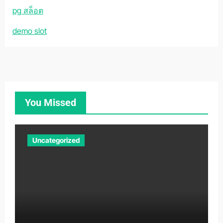
pg สล็อต
demo slot
You Missed
Uncategorized