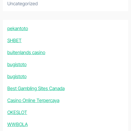
Uncategorized
pekantoto
SHBET
buitenlands casino
bugistoto
bugistoto
Best Gambling Sites Canada
Casino Online Terpercaya
OKESLOT
WWBOLA