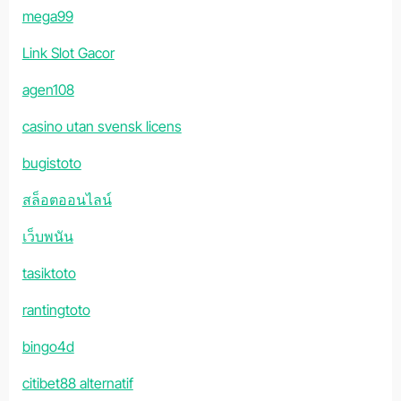
mega99
Link Slot Gacor
agen108
casino utan svensk licens
bugistoto
สล็อตออนไลน์
เว็บพนัน
tasiktoto
rantingtoto
bingo4d
citibet88 alternatif